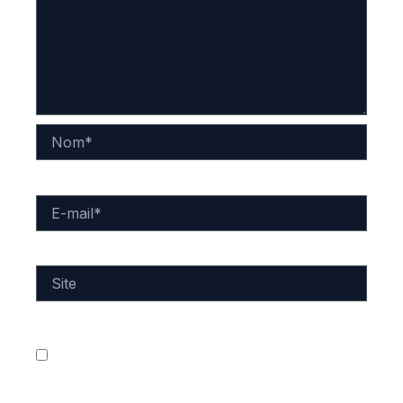
Nom*
E-
mail*
Site
Enregistrer mon nom, mon e-mail et mon site dans
le navigateur pour mon prochain commentaire.