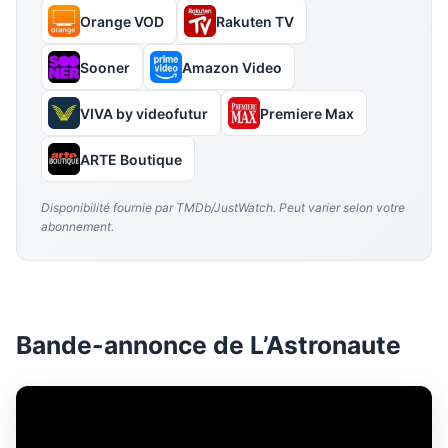
Orange VOD
Rakuten TV
Sooner
Amazon Video
VIVA by videofutur
Premiere Max
ARTE Boutique
Disponibilité fournie par TMDb/JustWatch. Peut varier selon votre
abonnement.
Bande-annonce de L’Astronaute