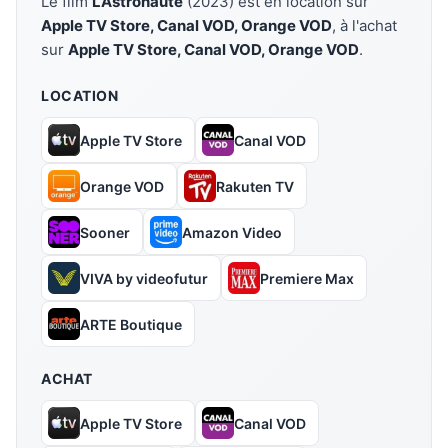
Le film
L’Astronaute
(2023) est en location sur
Apple TV Store, Canal VOD, Orange VOD
, à l'achat
sur
Apple TV Store, Canal VOD, Orange VOD
.
LOCATION
Apple TV Store
Canal VOD
Orange VOD
Rakuten TV
Sooner
Amazon Video
VIVA by videofutur
Premiere Max
ARTE Boutique
ACHAT
Apple TV Store
Canal VOD