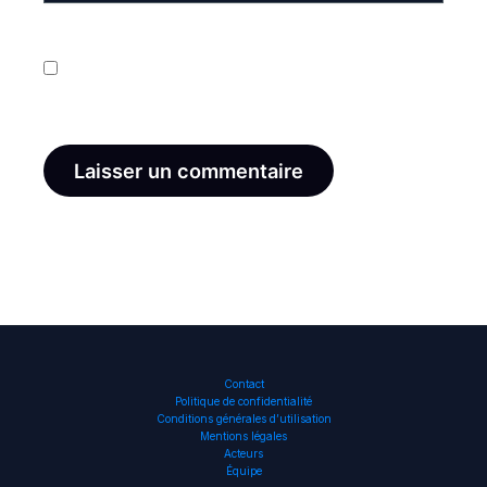
Enregistrer mon nom, mon e-mail et mon site dans
le navigateur pour mon prochain commentaire.
Contact
Politique de confidentialité
Conditions générales d’utilisation
Mentions légales
Acteurs
Équipe