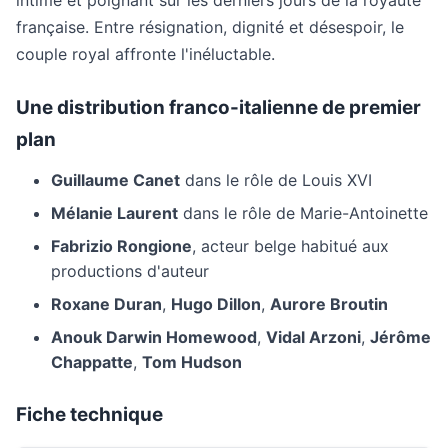
intime et poignant sur les derniers jours de la royauté
française. Entre résignation, dignité et désespoir, le
couple royal affronte l'inéluctable.
Une distribution franco-italienne de premier
plan
Guillaume Canet
dans le rôle de Louis XVI
Mélanie Laurent
dans le rôle de Marie-Antoinette
Fabrizio Rongione
, acteur belge habitué aux
productions d'auteur
Roxane Duran
,
Hugo Dillon
,
Aurore Broutin
Anouk Darwin Homewood
,
Vidal Arzoni
,
Jérôme
Chappatte
,
Tom Hudson
Fiche technique