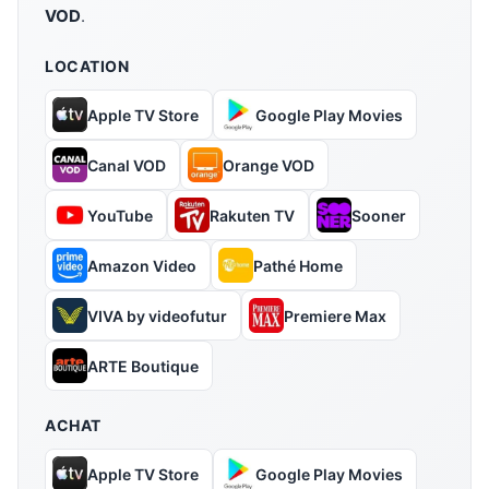
VOD
.
LOCATION
Apple TV Store
Google Play Movies
Canal VOD
Orange VOD
YouTube
Rakuten TV
Sooner
Amazon Video
Pathé Home
VIVA by videofutur
Premiere Max
ARTE Boutique
ACHAT
Apple TV Store
Google Play Movies