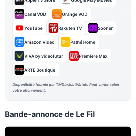
Apple TV Store
Google Play Movies
Canal VOD
Orange VOD
YouTube
Rakuten TV
Sooner
Amazon Video
Pathé Home
VIVA by videofutur
Premiere Max
ARTE Boutique
Disponibilité fournie par TMDb/JustWatch. Peut varier selon
votre abonnement.
Bande-annonce de Le Fil