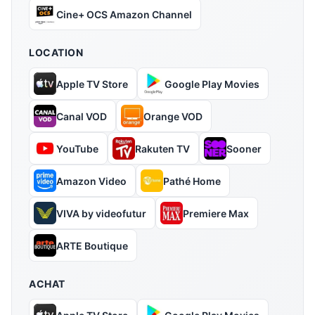
Cine+ OCS Amazon Channel
LOCATION
Apple TV Store
Google Play Movies
Canal VOD
Orange VOD
YouTube
Rakuten TV
Sooner
Amazon Video
Pathé Home
VIVA by videofutur
Premiere Max
ARTE Boutique
ACHAT