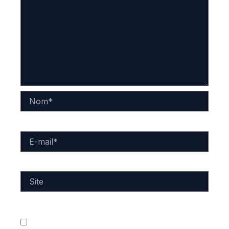
Nom*
E-
mail*
Site
Enregistrer mon nom, mon e-mail et mon site dans