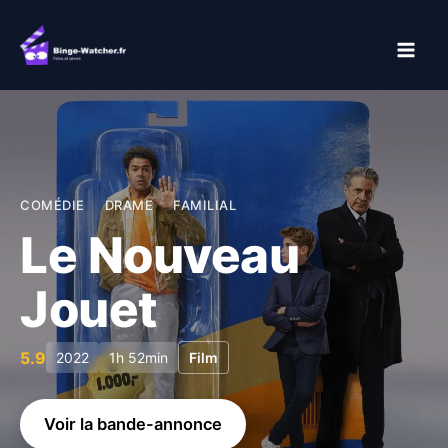
Aller
au
contenu
COMÉDIE
DRAME
FAMILIAL
Le Nouveau
Jouet
5.9
2022
1h 52min
Film
Voir la bande-annonce