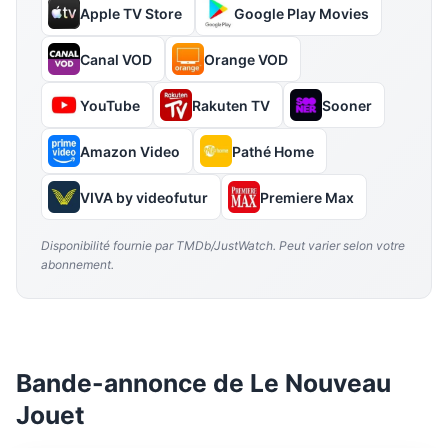
Apple TV Store
Google Play Movies
Canal VOD
Orange VOD
YouTube
Rakuten TV
Sooner
Amazon Video
Pathé Home
VIVA by videofutur
Premiere Max
Disponibilité fournie par TMDb/JustWatch. Peut varier selon votre
abonnement.
Bande-annonce de Le Nouveau
Jouet