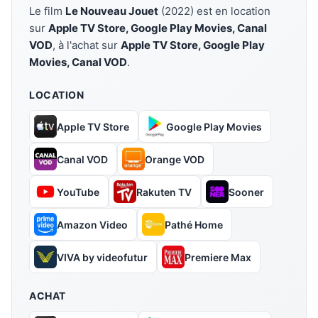
Le film
Le Nouveau Jouet
(2022) est en location
sur
Apple TV Store, Google Play Movies, Canal
VOD
, à l'achat sur
Apple TV Store, Google Play
Movies, Canal VOD
.
LOCATION
Apple TV Store
Google Play Movies
Canal VOD
Orange VOD
YouTube
Rakuten TV
Sooner
Amazon Video
Pathé Home
VIVA by videofutur
Premiere Max
ACHAT