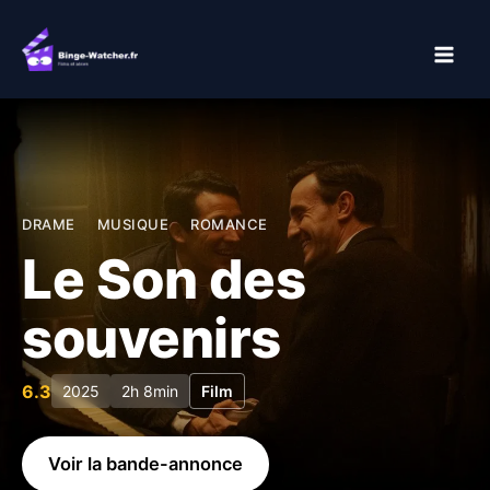
Aller
au
contenu
DRAME
MUSIQUE
ROMANCE
Le Son des
souvenirs
6.3
2025
2h 8min
Film
Voir la bande-annonce