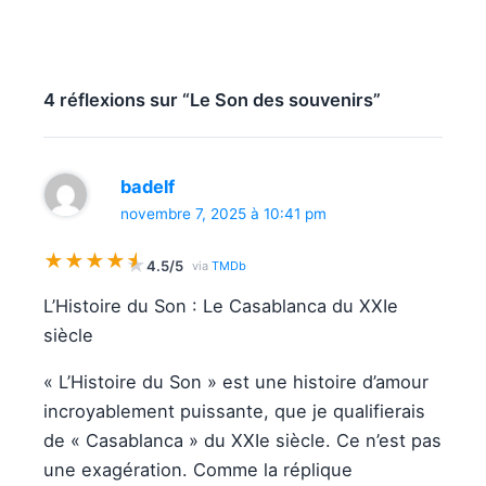
4 réflexions sur “Le Son des souvenirs”
badelf
novembre 7, 2025 à 10:41 pm
★
★
★
★
★
★
4.5/5
via
TMDb
L’Histoire du Son : Le Casablanca du XXIe
siècle
« L’Histoire du Son » est une histoire d’amour
incroyablement puissante, que je qualifierais
de « Casablanca » du XXIe siècle. Ce n’est pas
une exagération. Comme la réplique