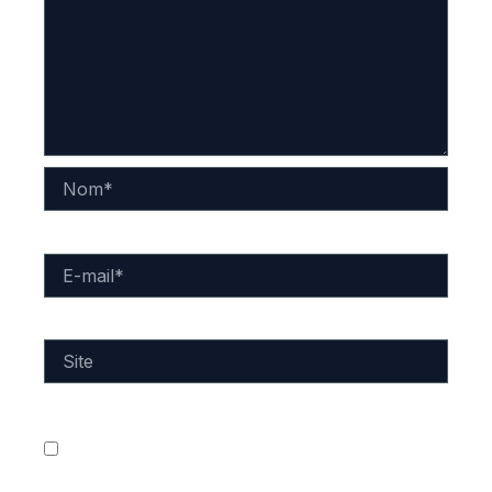
Nom*
E-
mail*
Site
Enregistrer mon nom, mon e-mail et mon site dans
le navigateur pour mon prochain commentaire.