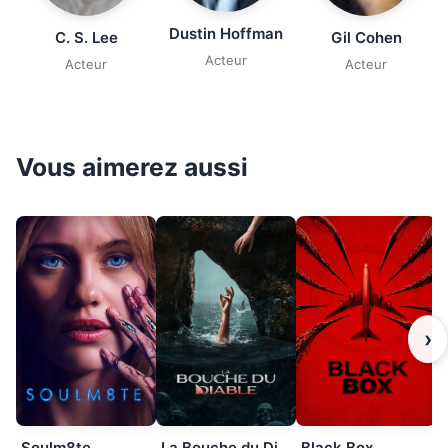
Dustin Hoffman
C. S. Lee
Gil Cohen
Acteur
Acteur
Acteur
Vous aimerez aussi
›
Soulm8te
La Bouche du Diable
Black Box