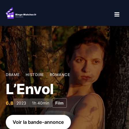
Aller
au
contenu
DRAME
HISTOIRE
ROMANCE
L’Envol
6.8
2023
1h 40min
Film
Voir la bande-annonce