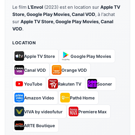
Le film
L’Envol
(2023) est en location sur
Apple TV
Store, Google Play Movies, Canal VOD
, à l'achat
sur
Apple TV Store, Google Play Movies, Canal
VOD
.
LOCATION
Apple TV Store
Google Play Movies
Canal VOD
Orange VOD
YouTube
Rakuten TV
Sooner
Amazon Video
Pathé Home
VIVA by videofutur
Premiere Max
ARTE Boutique