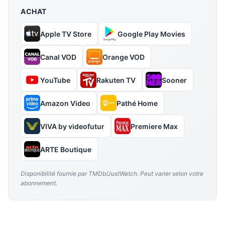
ACHAT
Apple TV Store
Google Play Movies
Canal VOD
Orange VOD
YouTube
Rakuten TV
Sooner
Amazon Video
Pathé Home
VIVA by videofutur
Premiere Max
ARTE Boutique
Disponibilité fournie par TMDb/JustWatch. Peut varier selon votre
abonnement.