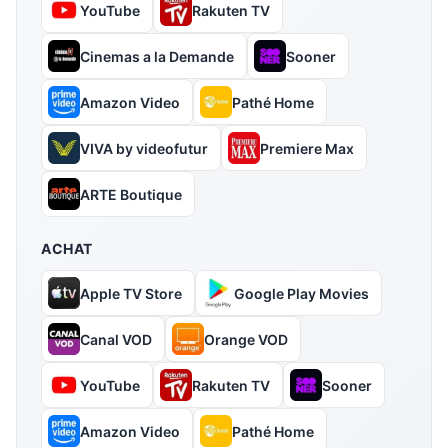
YouTube
Rakuten TV
Cinemas a la Demande
Sooner
Amazon Video
Pathé Home
VIVA by videofutur
Premiere Max
ARTE Boutique
ACHAT
Apple TV Store
Google Play Movies
Canal VOD
Orange VOD
YouTube
Rakuten TV
Sooner
Amazon Video
Pathé Home