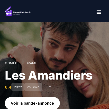
Aller
au
contenu
COMÉDIE
DRAME
Les Amandiers
6.4
2022
2h 6min
Film
Voir la bande-annonce