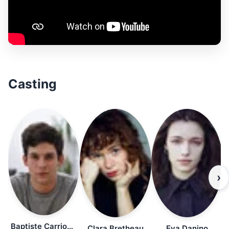
Casting
›
Baptiste Carrion-Weiss
Clara Bretheau
Eva Danino