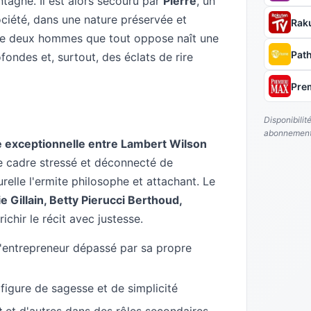
tagne. Il est alors secouru par
Pierre
, un
ciété, dans une nature préservée et
Rak
tre deux hommes que tout oppose naît une
Pat
fondes et, surtout, des éclats de rire
Pre
Disponibilit
abonnement
e exceptionnelle entre Lambert Wilson
le cadre stressé et déconnecté de
urelle l'ermite philosophe et attachant. Le
e Gillain, Betty Pierucci Berthoud,
richir le récit avec justesse.
l'entrepreneur dépassé par sa propre
 figure de sagesse et de simplicité