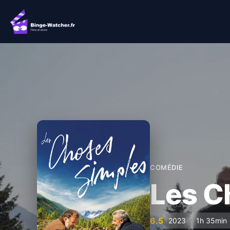
Aller
au
contenu
COMÉDIE
Les C
6.5
2023
1h 35min