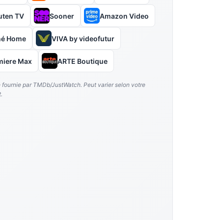
uten TV
Sooner
Amazon Video
hé Home
VIVA by videofutur
miere Max
ARTE Boutique
é fournie par TMDb/JustWatch. Peut varier selon votre
.