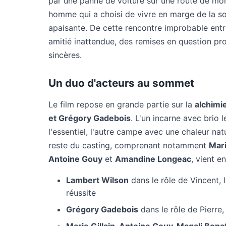
par une panne de voiture sur une route de mon
homme qui a choisi de vivre en marge de la so
apaisante. De cette rencontre improbable en
amitié inattendue, des remises en question pro
sincères.
Un duo d'acteurs au sommet
Le film repose en grande partie sur la
alchimi
et Grégory Gadebois
. L'un incarne avec brio 
l'essentiel, l'autre campe avec une chaleur nat
reste du casting, comprenant notamment
Mari
Antoine Gouy
et
Amandine Longeac
, vient en
Lambert Wilson
dans le rôle de Vincent, 
réussite
Grégory Gadebois
dans le rôle de Pierre,