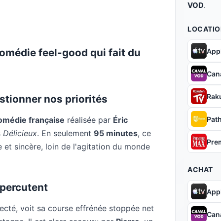
VOD
.
LOCATIO
omédie feel-good qui fait du
App
Can
Rak
estionner nos priorités
Pat
omédie française
réalisée par
Éric
s
Délicieux
. En seulement
95 minutes
, ce
Pre
et sincère, loin de l'agitation du monde
ACHAT
percutent
App
ecté, voit sa course effrénée stoppée net
Can