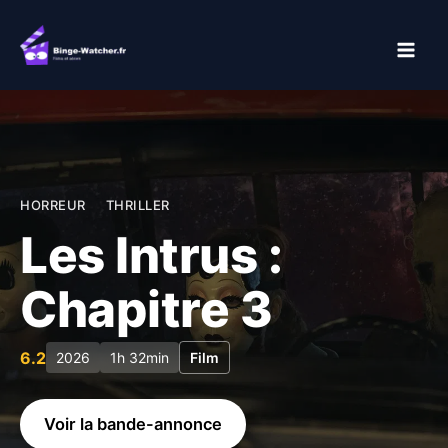
Aller
au
contenu
HORREUR
THRILLER
Les Intrus :
Chapitre 3
6.2
2026
1h 32min
Film
Voir la bande-annonce