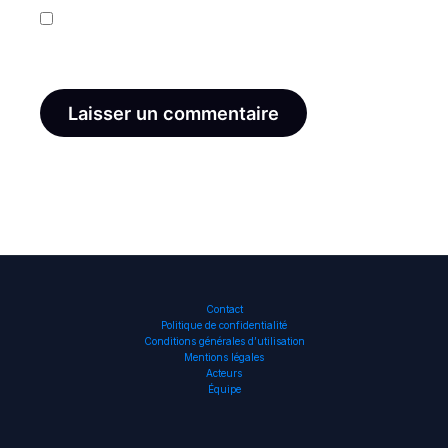
Enregistrer mon nom, mon e-mail et mon site dans
le navigateur pour mon prochain commentaire.
Contact
Politique de confidentialité
Conditions générales d’utilisation
Mentions légales
Acteurs
Équipe