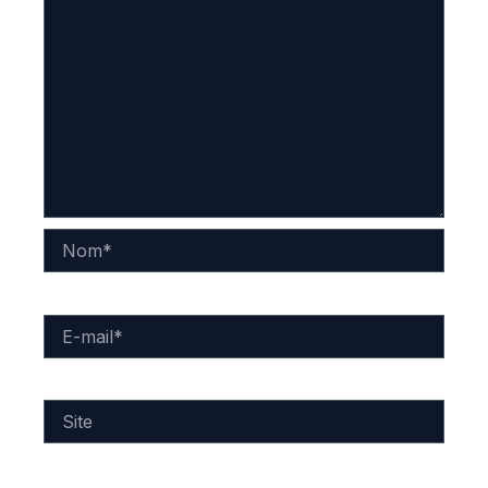
Nom*
E-
mail*
Site