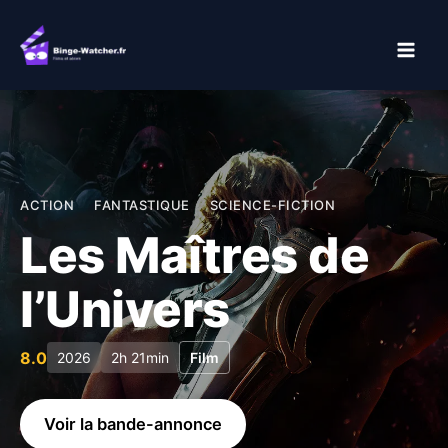
Aller
au
contenu
ACTION
FANTASTIQUE
SCIENCE-FICTION
Les Maîtres de
l’Univers
8.0
2026
2h 21min
Film
Voir la bande-annonce