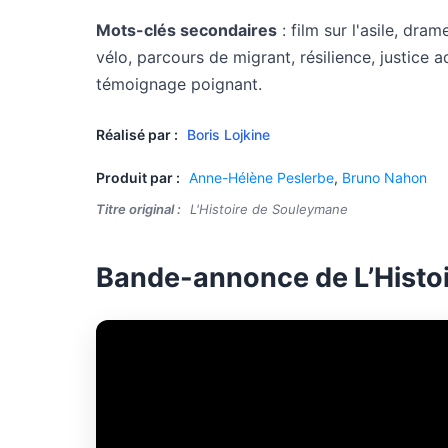
Mots-clés secondaires
: film sur l'asile, dram
vélo, parcours de migrant, résilience, justice a
témoignage poignant.
Réalisé par :
Boris Lojkine
Produit par :
Anne-Hélène Peslerbe
,
Bruno Nahon
Titre original :
L'Histoire de Souleymane
Bande-annonce de L’Histo