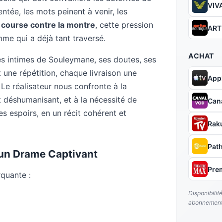
VIVA
ntée, les mots peinent à venir, les
e
course contre la montre
, cette pression
ART
me qui a déjà tant traversé.
ACHAT
ées intimes de Souleymane, ses doutes, ses
 une répétition, chaque livraison une
App
Le réalisateur nous confronte à la
 déshumanisant, et à la nécessité de
Can
es espoirs, en un récit cohérent et
Rak
Pat
'un Drame Captivant
Pre
rquante :
Disponibilit
abonnement