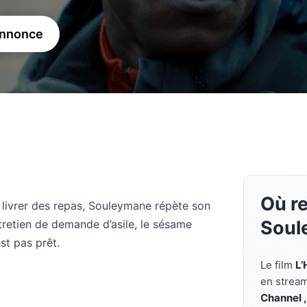
annonce
Où re
r livrer des repas, Souleymane répète son
Soul
ntretien de demande d’asile, le sésame
st pas prêt.
Le film
L’
en strea
Channel ,