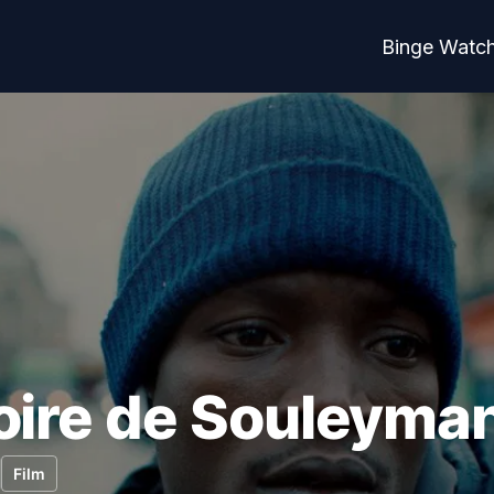
Binge Watc
toire de Souleyma
Film