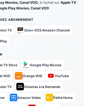
lay Movies, Canal VOD
, à l'achat sur
Apple TV
oogle Play Movies, Canal VOD
.
AVEC ABONNEMENT
otov TV
Cine+ OCS Amazon Channel
 Play
N
le TV Store
Google Play Movies
al VOD
Orange VOD
YouTube
uten TV
Cinemas a la Demande
ner
Amazon Video
Pathé Home