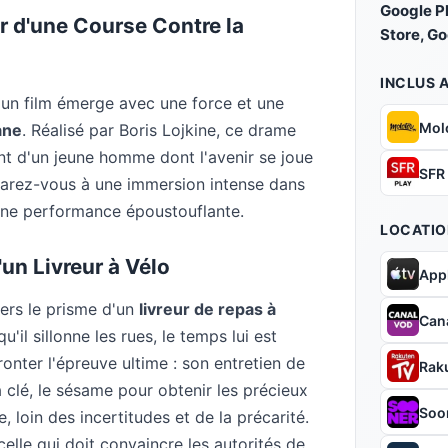
Google P
r d'une Course Contre la
Store, G
INCLUS 
un film émerge avec une force et une
Mol
ane
. Réalisé par Boris Lojkine, ce drame
nt d'un jeune homme dont l'avenir se joue
SFR
parez-vous à une immersion intense dans
 une performance époustouflante.
LOCATIO
un Livreur à Vélo
App
vers le prisme d'un
livreur de repas à
Can
'il sillonne les rues, le temps lui est
onter l'épreuve ultime : son entretien de
Rak
 clé, le sésame pour obtenir les précieux
Soo
e, loin des incertitudes et de la précarité.
elle qui doit convaincre les autorités de