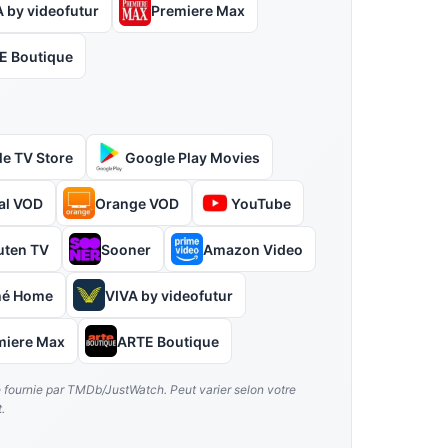
 by videofutur
Premiere Max
E Boutique
le TV Store
Google Play Movies
al VOD
Orange VOD
YouTube
uten TV
Sooner
Amazon Video
hé Home
VIVA by videofutur
miere Max
ARTE Boutique
é fournie par TMDb/JustWatch. Peut varier selon votre
.