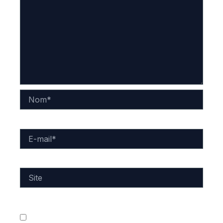
Nom*
E-
mail*
Site
Enregistrer mon nom, mon e-mail et mon site dans