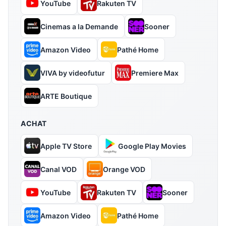
YouTube
Rakuten TV
Cinemas a la Demande
Sooner
Amazon Video
Pathé Home
VIVA by videofutur
Premiere Max
ARTE Boutique
ACHAT
Apple TV Store
Google Play Movies
Canal VOD
Orange VOD
YouTube
Rakuten TV
Sooner
Amazon Video
Pathé Home