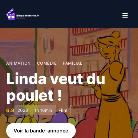
Aller
au
contenu
ANIMATION
COMÉDIE
FAMILIAL
Linda veut du
poulet !
6.8
2023
1h 16min
Film
Voir la bande-annonce