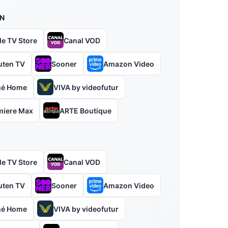
N
le TV Store
Canal VOD
uten TV
Sooner
Amazon Video
hé Home
VIVA by videofutur
miere Max
ARTE Boutique
le TV Store
Canal VOD
uten TV
Sooner
Amazon Video
hé Home
VIVA by videofutur