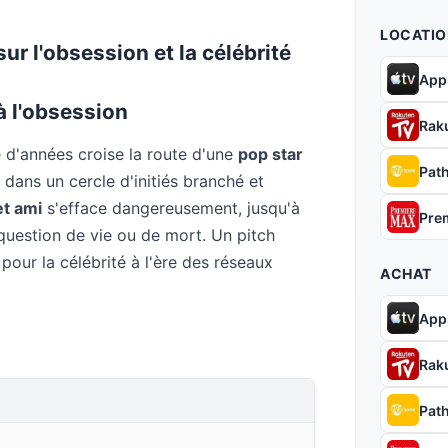
LOCATIO
sur l'obsession et la célébrité
App
à l'obsession
Rak
e d'années croise la route d'une
pop star
Pat
 dans un cercle d'initiés branché et
et ami
s'efface dangereusement, jusqu'à
Pre
question de vie ou de mort. Un pitch
 pour la célébrité à l'ère des réseaux
ACHAT
App
Rak
Pat