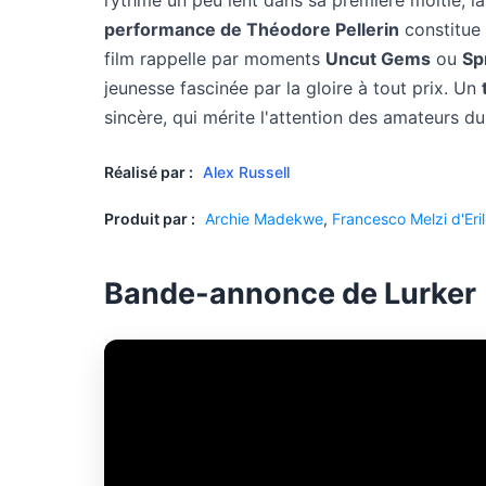
rythme un peu lent dans sa première moitié, la
performance de Théodore Pellerin
constitue 
film rappelle par moments
Uncut Gems
ou
Sp
jeunesse fascinée par la gloire à tout prix. Un
sincère, qui mérite l'attention des amateurs du
Réalisé par :
Alex Russell
Produit par :
Archie Madekwe
,
Francesco Melzi d'Eril
Bande-annonce de Lurker