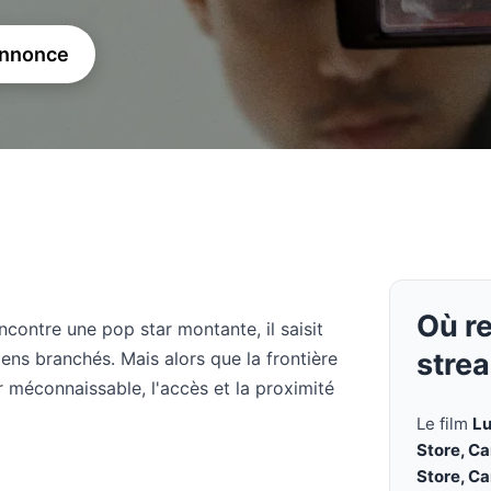
annonce
Où r
contre une pop star montante, il saisit
stre
gens branchés. Mais alors que la frontière
 méconnaissable, l'accès et la proximité
Le film
Lu
Store, C
Store, C