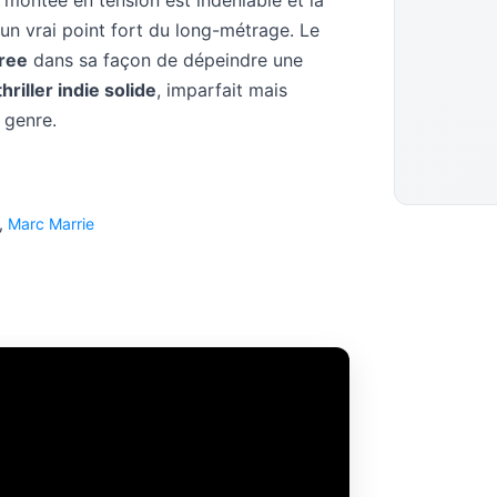
 montée en tension est indéniable et la
un vrai point fort du long-métrage. Le
ree
dans sa façon de dépeindre une
thriller indie solide
, imparfait mais
 genre.
,
Marc Marrie