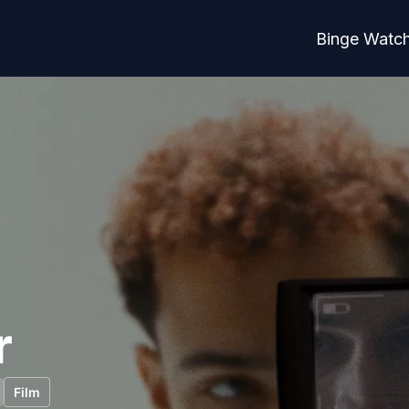
Binge Watc
r
Film