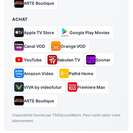
ARTE Boutique
ACHAT
Apple TV Store
Google Play Movies
Canal VOD
Orange VOD
YouTube
Rakuten TV
Sooner
Amazon Video
Pathé Home
VIVA by videofutur
Premiere Max
ARTE Boutique
Disponibilité fournie par TMDb/JustWatch. Peut varier selon votre
abonnement.