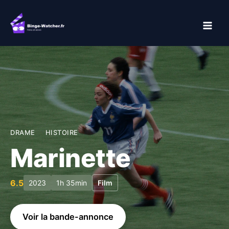
Aller
au
contenu
DRAME
HISTOIRE
Marinette
6.5
2023
1h 35min
Film
Voir la bande-annonce