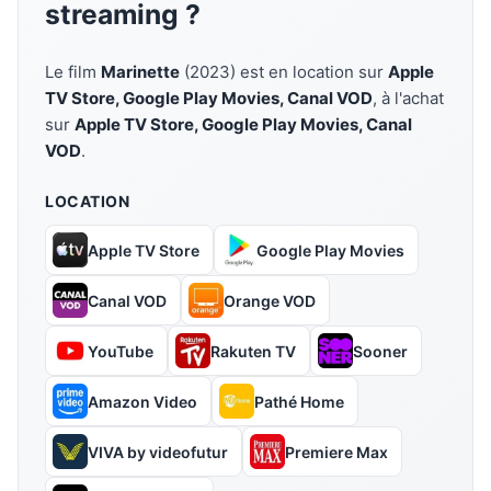
streaming ?
Le film
Marinette
(2023) est en location sur
Apple
TV Store, Google Play Movies, Canal VOD
, à l'achat
sur
Apple TV Store, Google Play Movies, Canal
VOD
.
LOCATION
Apple TV Store
Google Play Movies
Canal VOD
Orange VOD
YouTube
Rakuten TV
Sooner
Amazon Video
Pathé Home
VIVA by videofutur
Premiere Max