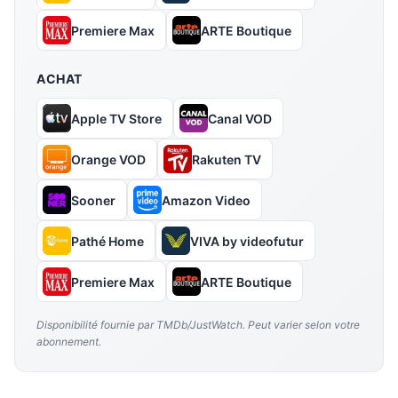
Premiere Max
ARTE Boutique
ACHAT
Apple TV Store
Canal VOD
Orange VOD
Rakuten TV
Sooner
Amazon Video
Pathé Home
VIVA by videofutur
Premiere Max
ARTE Boutique
Disponibilité fournie par TMDb/JustWatch. Peut varier selon votre
abonnement.