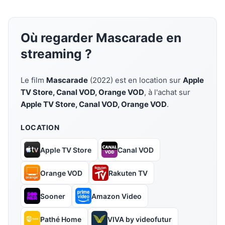
Où regarder Mascarade en
streaming ?
Le film
Mascarade
(2022) est en location sur
Apple
TV Store, Canal VOD, Orange VOD
, à l'achat sur
Apple TV Store, Canal VOD, Orange VOD
.
LOCATION
Apple TV Store
Canal VOD
Orange VOD
Rakuten TV
Sooner
Amazon Video
Pathé Home
VIVA by videofutur