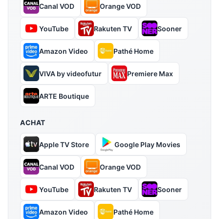
Canal VOD
Orange VOD
YouTube
Rakuten TV
Sooner
Amazon Video
Pathé Home
VIVA by videofutur
Premiere Max
ARTE Boutique
ACHAT
Apple TV Store
Google Play Movies
Canal VOD
Orange VOD
YouTube
Rakuten TV
Sooner
Amazon Video
Pathé Home