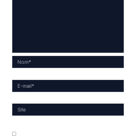
Nom*
E-
mail*
Site
Enregistrer mon nom, mon e-mail et mon site dans