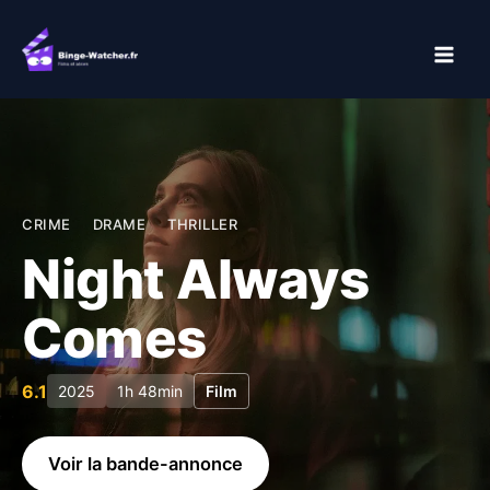
Aller
au
contenu
CRIME
DRAME
THRILLER
Night Always
Comes
6.1
2025
1h 48min
Film
Voir la bande-annonce