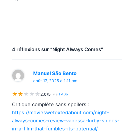
4 réflexions sur “Night Always Comes”
Manuel São Bento
août 17, 2025 à 1:11 pm
★
★
★
★
★
2.0/5
via
TMDb
Critique complète sans spoilers :
https://movieswetextedabout.com/night-
always-comes-review-vanessa-kirby-shines-
in-a-film-that-fumbles-its-potential/