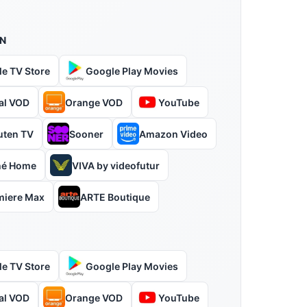
N
le TV Store
Google Play Movies
al VOD
Orange VOD
YouTube
uten TV
Sooner
Amazon Video
hé Home
VIVA by videofutur
miere Max
ARTE Boutique
le TV Store
Google Play Movies
al VOD
Orange VOD
YouTube