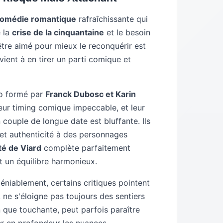
omédie romantique
rafraîchissante qui
e la
crise de la cinquantaine
et le besoin
l'être aimé pour mieux le reconquérir est
vient à en tirer un parti comique et
uo formé par
Franck Dubosc et Karin
 leur timing comique impeccable, et leur
n couple de longue date est bluffante. Ils
e et authenticité à des personnages
ité de Viard
complète parfaitement
t un équilibre harmonieux.
éniablement, certains critiques pointent
, ne s'éloigne pas toujours des sentiers
n que touchante, peut parfois paraître