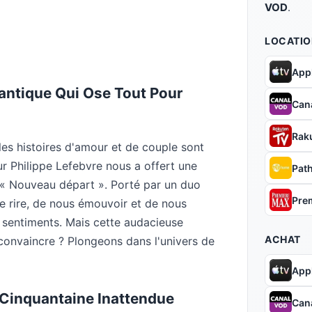
VOD
.
LOCATIO
App
ntique Qui Ose Tout Pour
Can
Rak
es histoires d'amour et de couple sont
eur Philippe Lefebvre nous a offert une
Pat
« Nouveau départ ». Porté par un duo
Pre
re rire, de nous émouvoir et de nous
s sentiments. Mais cette audacieuse
ACHAT
 convaincre ? Plongeons dans l'univers de
App
a Cinquantaine Inattendue
Can