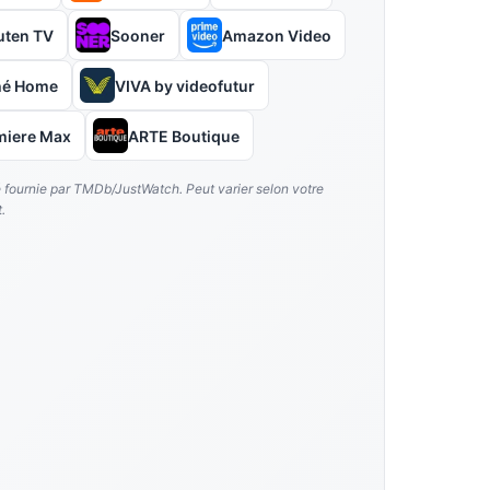
uten TV
Sooner
Amazon Video
hé Home
VIVA by videofutur
miere Max
ARTE Boutique
é fournie par TMDb/JustWatch. Peut varier selon votre
.