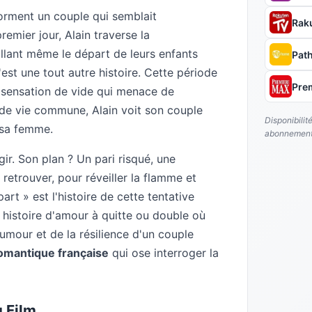
forment un couple qui semblait
Rak
mier jour, Alain traverse la
llant même le départ de leurs enfants
Pat
est une tout autre histoire. Cette période
Pre
 sensation de vide qui menace de
s de vie commune, Alain voit son couple
Disponibilit
e sa femme.
abonnement
gir. Son plan ? Un pari risqué, une
 retrouver, pour réveiller la flamme et
rt » est l'histoire de cette tentative
histoire d'amour à quitte ou double où
humour et de la résilience d'un couple
omantique française
qui ose interroger la
u Film