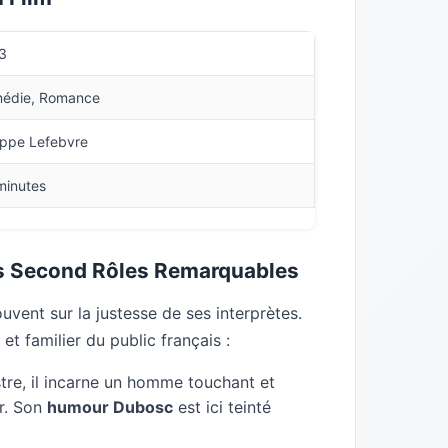
3
édie, Romance
lippe Lefebvre
minutes
es Second Rôles Remarquables
vent sur la justesse de ses interprètes.
t familier du public français :
istre, il incarne un homme touchant et
ur. Son
humour Dubosc
est ici teinté