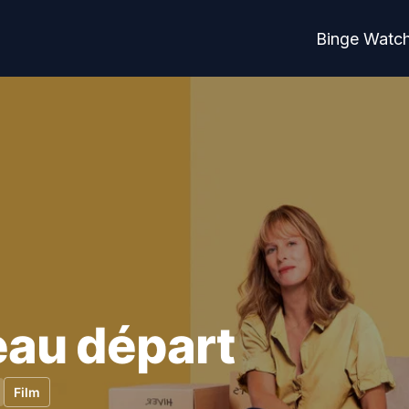
Binge Watc
au départ
Film