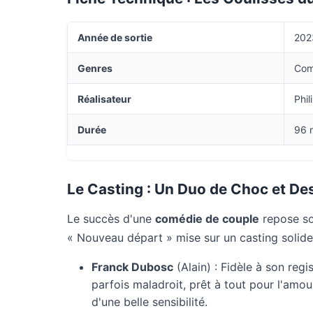
Année de sortie
202
Genres
Com
Réalisateur
Phi
Durée
96 
Le Casting : Un Duo de Choc et D
Le succès d'une
comédie de couple
repose sou
« Nouveau départ » mise sur un casting solide e
Franck Dubosc
(Alain) : Fidèle à son reg
parfois maladroit, prêt à tout pour l'amo
d'une belle sensibilité.