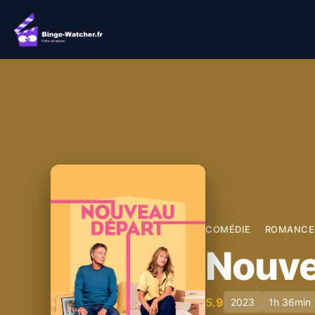
Aller
au
contenu
COMÉDIE
ROMANCE
Nouve
5.9
2023
1h 36min