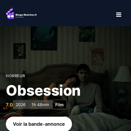
Aller
au
contenu
HORREUR
Obsession
7.0
2026
1h 48min
Film
Voir la bande-annonce