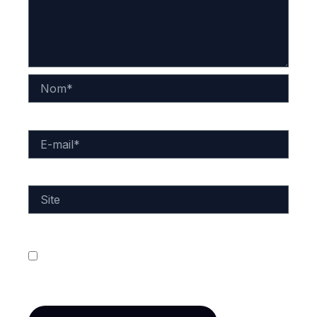
Nom*
E-
mail*
Site
Enregistrer mon nom, mon e-mail et mon site dans
le navigateur pour mon prochain commentaire.