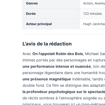
Genres
Action, Aventu
Durée
123 minutes
Acteur principal
Hugh Jackma
L'avis de la rédaction
Avec
On l'appelait Robin des Bois
, Michael Sa
intimes portés par des personnages en ruptu
une performance intense et nuancée
, loin d
personnage légendaire dans une humanité trou
une présence magnétique
indéniable, tandis 
double fond. Ce film se distingue des adaptati
la profondeur psychologique sur le spectacl
de récits sombres à l'atmosphère soignée ou 
principaux, vous trouverez ici un long-métrage