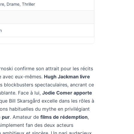
re, Drame, Thriller
n
rnoski confirme son attrait pour les récits
re avec eux-mêmes.
Hugh Jackman livre
es blockbusters spectaculaires, ancrant ce
blante. Face à lui,
Jodie Comer apporte
que Bill Skarsgård excelle dans les rôles à
ons habituelles du mythe en privilégiant
e pur
. Amateur de
films de rédemption
,
simplement fan des deux acteurs
 ambitieux et sincère. Un pari audacieux,