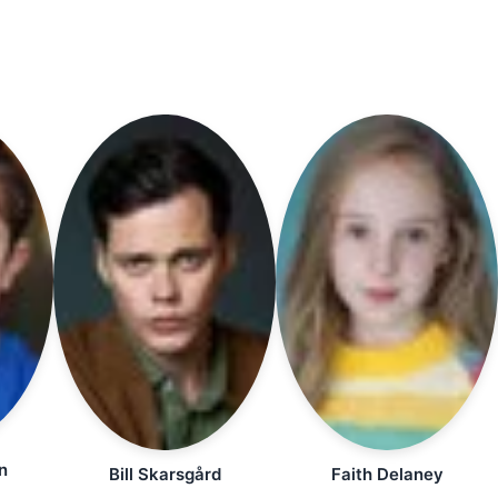
n
Bill Skarsgård
Faith Delaney