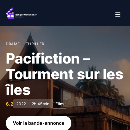
Aller
au
contenu
DRAME
THRILLER
Pacifiction –
Tourment sur les
îles
6.2
2022
2h 45min
Film
Voir la bande-annonce