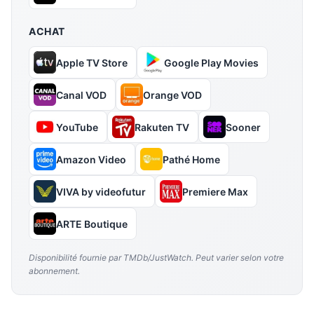
ACHAT
Apple TV Store
Google Play Movies
Canal VOD
Orange VOD
YouTube
Rakuten TV
Sooner
Amazon Video
Pathé Home
VIVA by videofutur
Premiere Max
ARTE Boutique
Disponibilité fournie par TMDb/JustWatch. Peut varier selon votre
abonnement.