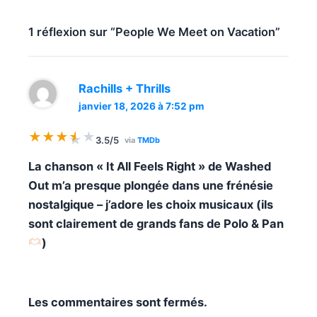
1 réflexion sur “People We Meet on Vacation”
Rachills + Thrills
janvier 18, 2026 à 7:52 pm
★
★
★
★
★
★
3.5/5
via
TMDb
La chanson « It All Feels Right » de Washed
Out m’a presque plongée dans une frénésie
nostalgique – j’adore les choix musicaux (ils
sont clairement de grands fans de Polo & Pan
)
Les commentaires sont fermés.