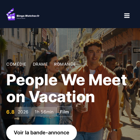
Aller
au
contenu
COMÉDIE
DRAME
ROMANCE
People We Meet
on Vacation
6.8
2026
1h 56min
Film
Voir la bande-annonce