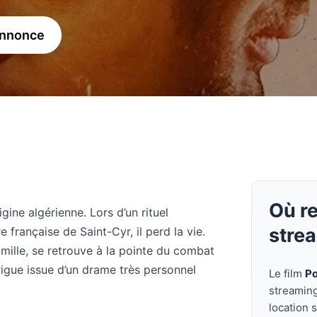
annonce
Où re
igine algérienne. Lors d’un rituel
stre
e française de Saint-Cyr, il perd la vie.
amille, se retrouve à la pointe du combat
trigue issue d’un drame très personnel
Le film
Po
streamin
location 