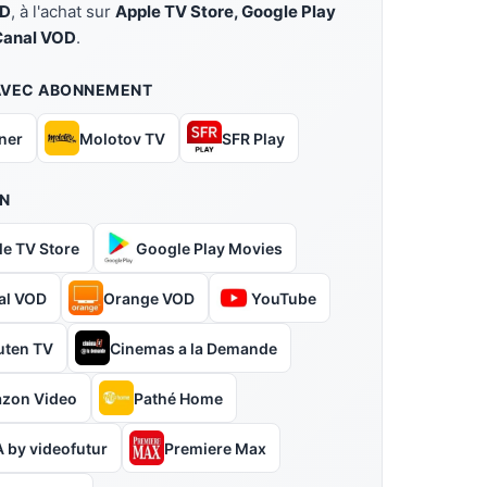
OD
, à l'achat sur
Apple TV Store, Google Play
Canal VOD
.
AVEC ABONNEMENT
ner
Molotov TV
SFR Play
N
le TV Store
Google Play Movies
al VOD
Orange VOD
YouTube
uten TV
Cinemas a la Demande
zon Video
Pathé Home
 by videofutur
Premiere Max