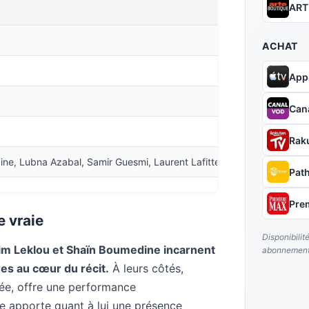
ART
ACHAT
App
Can
Rak
ne, Lubna Azabal, Samir Guesmi, Laurent Lafitte
Pat
Pre
e vraie
Disponibilit
im Leklou et Shaïn Boumedine incarnent
abonnement
es au cœur du récit.
À leurs côtés,
llée, offre une performance
te apporte quant à lui une présence