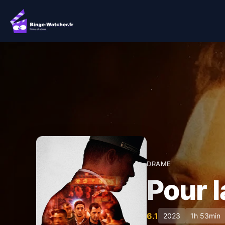
Aller
au
contenu
DRAME
Pour l
6.1
2023
1h 53min