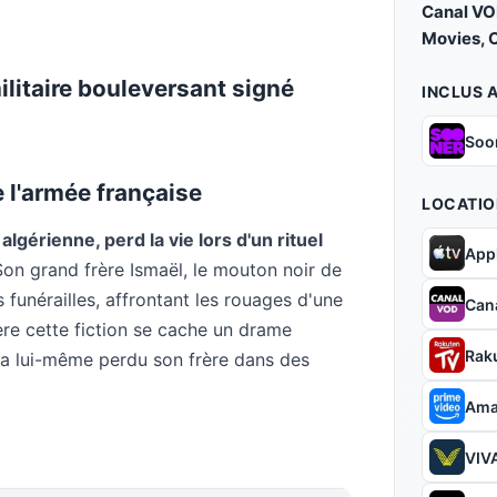
Canal V
Movies, 
ilitaire bouleversant signé
INCLUS 
Soo
 l'armée française
LOCATIO
algérienne, perd la vie lors d'un rituel
App
on grand frère Ismaël, le mouton noir de
s funérailles, affrontant les rouages d'une
Can
ière cette fiction se cache un drame
Rak
a lui-même perdu son frère dans des
Ama
VIVA