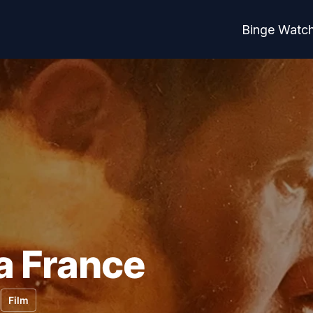
Binge Watc
a France
Film