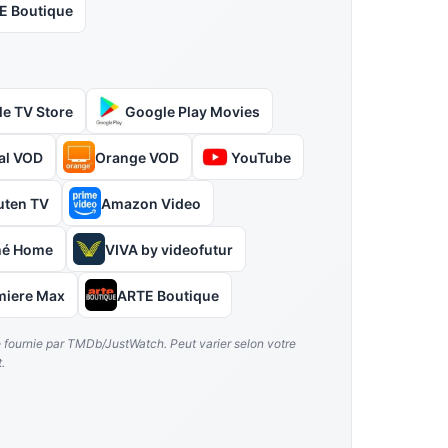
E Boutique
le TV Store
Google Play Movies
al VOD
Orange VOD
YouTube
uten TV
Amazon Video
hé Home
VIVA by videofutur
miere Max
ARTE Boutique
é fournie par TMDb/JustWatch. Peut varier selon votre
.