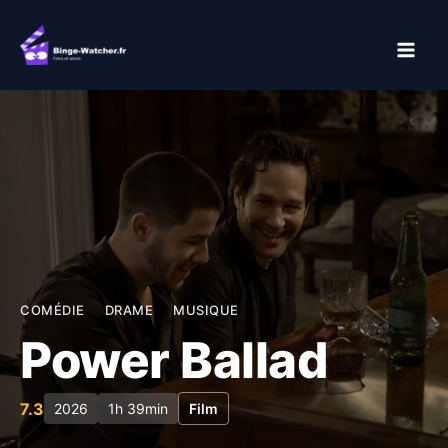
Aller
au
contenu
COMÉDIE
DRAME
MUSIQUE
Power Ballad
7.3
2026
1h 39min
Film