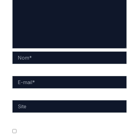
Nom*
E-
mail*
Site
Enregistrer mon nom, mon e-mail et mon site dans