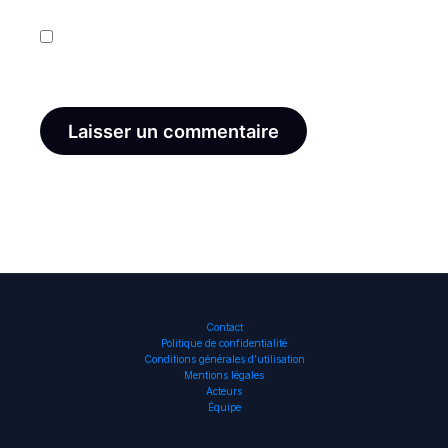
Enregistrer mon nom, mon e-mail et mon site dans
le navigateur pour mon prochain commentaire.
Contact
Politique de confidentialité
Conditions générales d’utilisation
Mentions légales
Acteurs
Équipe