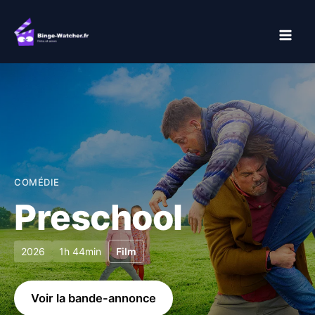
Aller
au
contenu
COMÉDIE
Preschool
2026
1h 44min
Film
Voir la bande-annonce