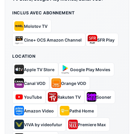
INCLUS AVEC ABONNEMENT
Molotov TV
Cine+ OCS Amazon Channel
SFR Play
LOCATION
Apple TV Store
Google Play Movies
Canal VOD
Orange VOD
YouTube
Rakuten TV
Sooner
Amazon Video
Pathé Home
VIVA by videofutur
Premiere Max