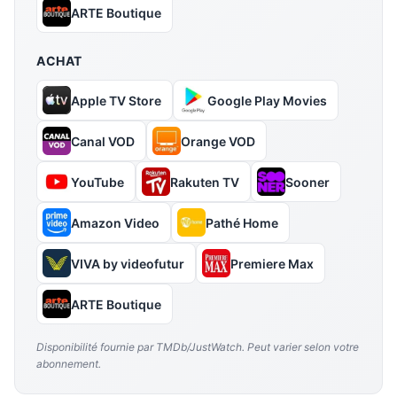
ARTE Boutique
ACHAT
Apple TV Store
Google Play Movies
Canal VOD
Orange VOD
YouTube
Rakuten TV
Sooner
Amazon Video
Pathé Home
VIVA by videofutur
Premiere Max
ARTE Boutique
Disponibilité fournie par TMDb/JustWatch. Peut varier selon votre
abonnement.