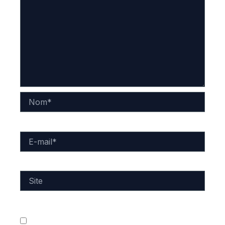
Nom*
E-
mail*
Site
Enregistrer mon nom, mon e-mail et mon site dans