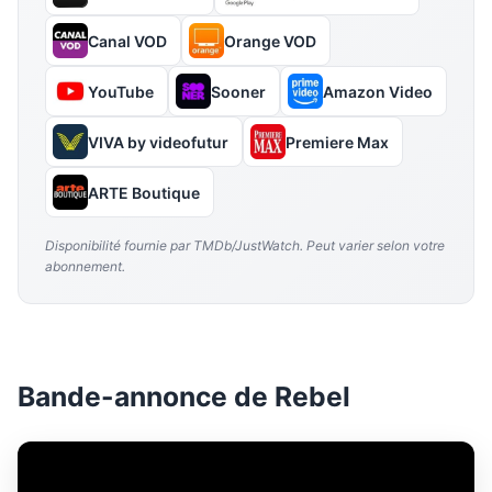
Canal VOD
Orange VOD
YouTube
Sooner
Amazon Video
VIVA by videofutur
Premiere Max
ARTE Boutique
Disponibilité fournie par TMDb/JustWatch. Peut varier selon votre
abonnement.
Bande-annonce de Rebel