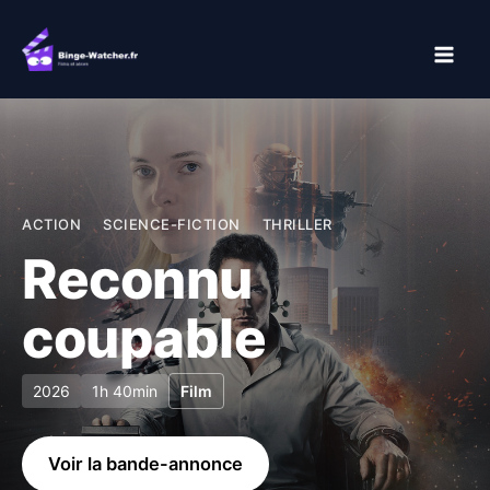
Aller
au
contenu
ACTION
SCIENCE-FICTION
THRILLER
Reconnu
coupable
2026
1h 40min
Film
Voir la bande-annonce