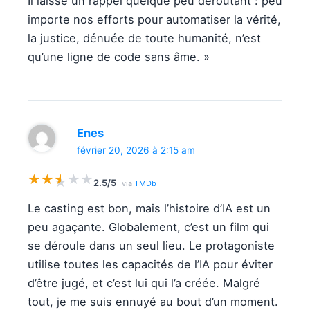
Il laisse un rappel quelque peu déroutant : peu
importe nos efforts pour automatiser la vérité,
la justice, dénuée de toute humanité, n’est
qu’une ligne de code sans âme. »
Enes
février 20, 2026 à 2:15 am
★
★
★
★
★
★
2.5/5
via
TMDb
Le casting est bon, mais l’histoire d’IA est un
peu agaçante. Globalement, c’est un film qui
se déroule dans un seul lieu. Le protagoniste
utilise toutes les capacités de l’IA pour éviter
d’être jugé, et c’est lui qui l’a créée. Malgré
tout, je me suis ennuyé au bout d’un moment.