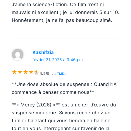
J’aime la science-fiction. Ce film n’est ni
mauvais ni excellent ; je lui donnerais 5 sur 10.
Honnêtement, je ne l’ai pas beaucoup aimé.
Kashifzia
février 21, 2026 à 3:46 pm
★
★
★
★
★
★
4.5/5
via
TMDb
**Une dose absolue de suspense : Quand l’IA
commence à penser comme nous**
**« Mercy (2026) »** est un chef-d’œuvre du
suspense moderne. Si vous recherchez un
thriller haletant qui vous tiendra en haleine
tout en vous interrogeant sur l’avenir de la