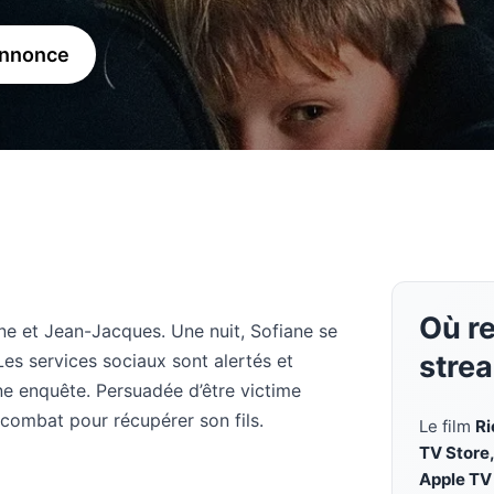
annonce
Où re
ane et Jean-Jacques. Une nuit, Sofiane se
stre
 Les services sociaux sont alertés et
ne enquête. Persuadée d’être victime
n combat pour récupérer son fils.
Le film
Ri
TV Store
Apple TV