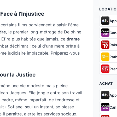
LOCATIO
Face à l'Injustice
App
rtains films parviennent à saisir l'âme
dre
, le premier long-métrage de Delphine
Can
e Efira plus habitée que jamais, ce
drame
Rak
at déchirant : celui d'une mère prête à
ème judiciaire implacable. Préparez-vous
Pat
Pre
ur la Justice
ACHAT
 mène une vie modeste mais pleine
Jean-Jacques. Elle jongle entre son travail
App
un cadre, même imparfait, de tendresse et
it : Sofiane, seul un instant, se blesse
Can
il paraître, alerte les services sociaux.