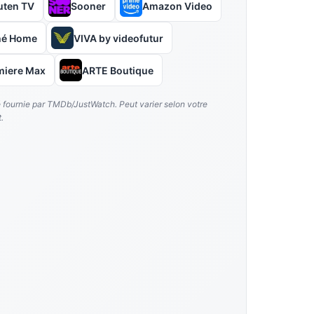
uten TV
Sooner
Amazon Video
hé Home
VIVA by videofutur
miere Max
ARTE Boutique
é fournie par TMDb/JustWatch. Peut varier selon votre
.
dréa Brusque, Oussama Kheddam, Audrey Mikondo, Caroline Gay