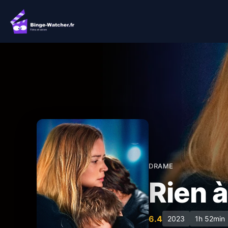
Aller
au
contenu
DRAME
Rien à
6.4
2023
1h 52min