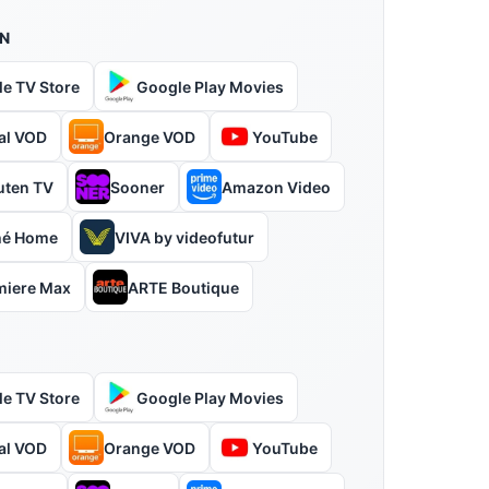
N
le TV Store
Google Play Movies
al VOD
Orange VOD
YouTube
uten TV
Sooner
Amazon Video
hé Home
VIVA by videofutur
miere Max
ARTE Boutique
le TV Store
Google Play Movies
al VOD
Orange VOD
YouTube