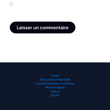
Enregistrer mon nom, mon e-mail et mon site dans
le navigateur pour mon prochain commentaire.
Contact
Politique de confidentialité
Conditions générales d’utilisation
Mentions légales
Acteurs
Équipe