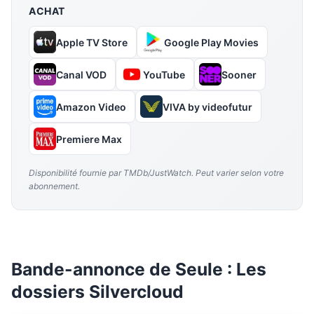
ACHAT
Apple TV Store
Google Play Movies
Canal VOD
YouTube
Sooner
Amazon Video
VIVA by videofutur
Premiere Max
Disponibilité fournie par TMDb/JustWatch. Peut varier selon votre
abonnement.
Bande-annonce de Seule : Les
dossiers Silvercloud