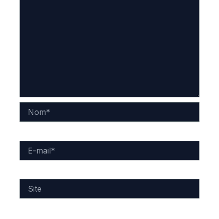
Nom*
E-
mail*
Site