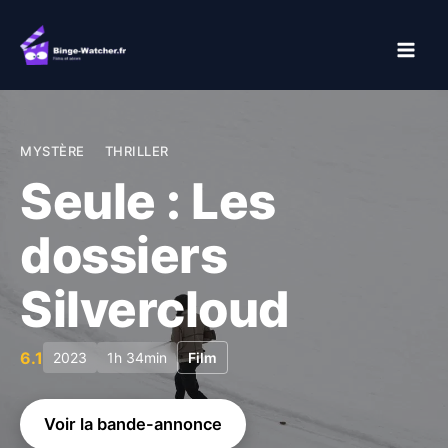
Aller
au
contenu
MYSTÈRE
THRILLER
Seule : Les
dossiers
Silvercloud
6.1
2023
1h 34min
Film
Voir la bande-annonce