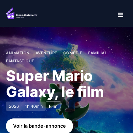
Aller
au
contenu
ANIMATION
AVENTURE
COMÉDIE
FAMILIAL
FANTASTIQUE
Super Mario
Galaxy, le film
2026
1h 40min
Film
Voir la bande-annonce