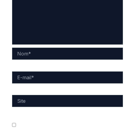
Nom*
E-
mail*
Site
Enregistrer mon nom, mon e-mail et mon site dans
le navigateur pour mon prochain commentaire.