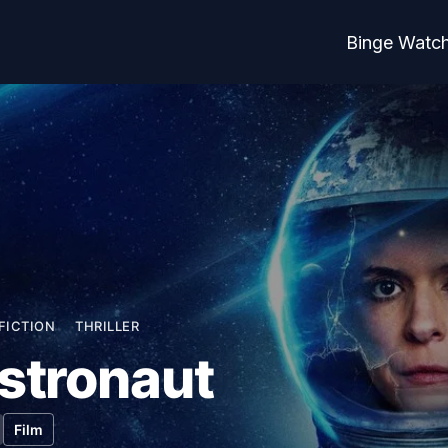
Binge Watc
FICTION
THRILLER
stronaut
Film