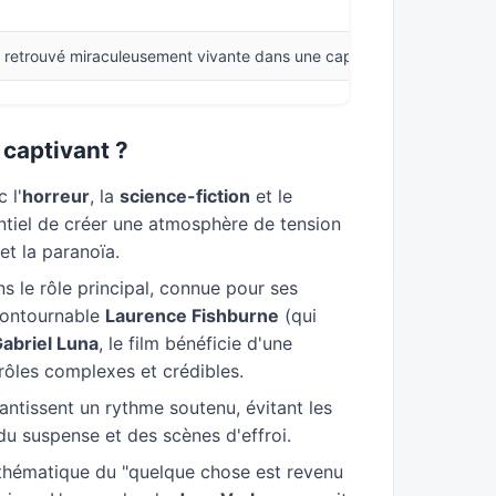
retrouvé miraculeusement vivante dans une capsule perforée flottant 
captivant ?
 l'
horreur
, la
science-fiction
et le
entiel de créer une atmosphère de tension
et la paranoïa.
s le rôle principal, connue pour ses
contournable
Laurence Fishburne
(qui
abriel Luna
, le film bénéficie d'une
 rôles complexes et crédibles.
ntissent un rythme soutenu, évitant les
du suspense et des scènes d'effroi.
thématique du "quelque chose est revenu