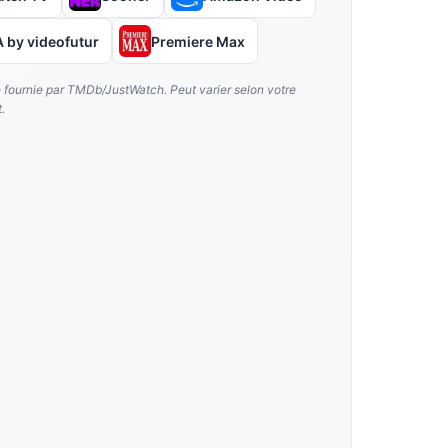
 by videofutur
Premiere Max
é fournie par TMDb/JustWatch. Peut varier selon votre
.
za Diako, Daniel Quirke, Daiana Madeira, Christine Abernathy