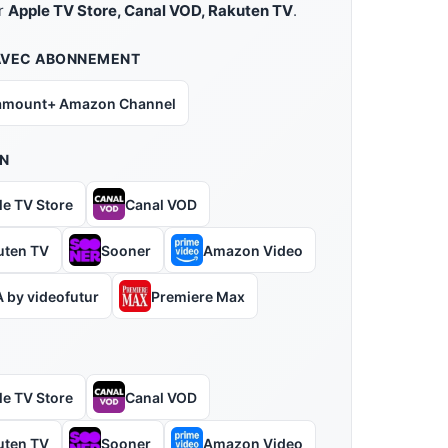
ur
Apple TV Store, Canal VOD, Rakuten TV
.
AVEC ABONNEMENT
amount+ Amazon Channel
N
le TV Store
Canal VOD
uten TV
Sooner
Amazon Video
 by videofutur
Premiere Max
le TV Store
Canal VOD
uten TV
Sooner
Amazon Video