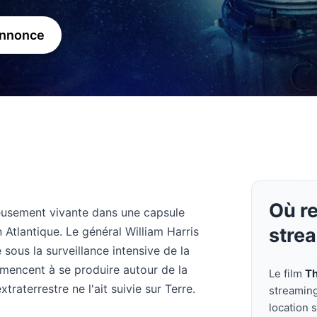
annonce
Où r
eusement vivante dans une capsule
stre
 Atlantique. Le général William Harris
 sous la surveillance intensive de la
encent à se produire autour de la
Le film
Th
raterrestre ne l'ait suivie sur Terre.
streamin
location 