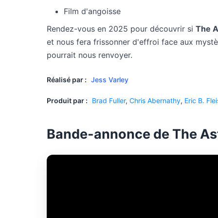
Film d'angoisse
Rendez-vous en 2025 pour découvrir si
The A
et nous fera frissonner d'effroi face aux mystè
pourrait nous renvoyer.
Réalisé par :
Jess Varley
Produit par :
Brad Fuller
,
Chris Abernathy
,
Eric B. Fl
Bande-annonce de The As