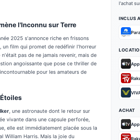
l'achat s
INCLUS 
mène l'Inconnu sur Terre
Par
nnée 2025 s'annonce riche en frissons
, un film qui promet de redéfinir l'horreur
LOCATIO
e n'était pas de ne jamais revenir, mais de
stion angoissante que pose ce thriller de
App
 incontournable pour les amateurs de
Rak
VIVA
Étoiles
ACHAT
lker
, une astronaute dont le retour sur
ée vivante dans une capsule perforée,
App
que, elle est immédiatement placée sous la
l William Harris. Mais la joie du
Rak