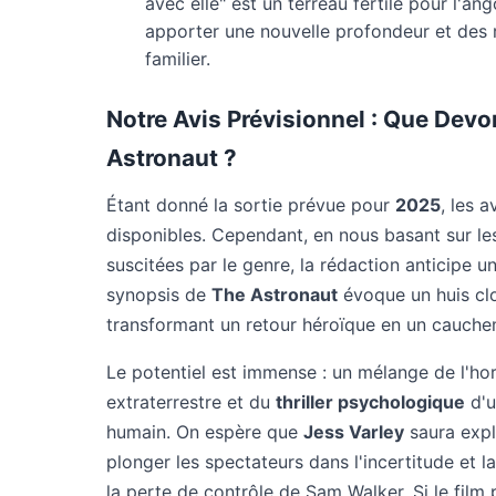
avec elle" est un terreau fertile pour l'a
apporter une nouvelle profondeur et des 
familier.
Notre Avis Prévisionnel : Que Dev
Astronaut
?
Étant donné la sortie prévue pour
2025
, les 
disponibles. Cependant, en nous basant sur les
suscitées par le genre, la rédaction anticipe un
synopsis de
The Astronaut
évoque un huis clo
transformant un retour héroïque en un cauche
Le potentiel est immense : un mélange de l'hor
extraterrestre et du
thriller psychologique
d'
humain. On espère que
Jess Varley
saura expl
plonger les spectateurs dans l'incertitude et la
la perte de contrôle de Sam Walker. Si le film