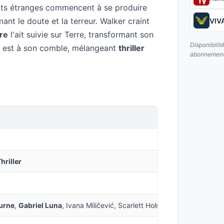
ts étranges commencent à se produire
ant le doute et la terreur. Walker craint
VIVA
tre
l'ait suivie sur Terre, transformant son
Disponibilit
e est à son comble, mélangeant
thriller
abonnement
hriller
urne
,
Gabriel Luna
, Ivana Miličević, Scarlett Holmes, Macy Gray, Re