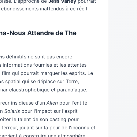
ngoisse. L'approche de
Jess Varley
pourrait
rebondissements inattendus à ce récit
ons-Nous Attendre de
The
avis définitifs ne sont pas encore
 informations fournies et les attentes
 film qui pourrait marquer les esprits. Le
s spatial qui se déplace sur Terre,
mar claustrophobique et paranoïaque.
reur insidieuse d'un
Alien
pour l'entité
un
Solaris
pour l'impact sur l'esprit
oiter le talent de son casting pour
 terreur, jouant sur la peur de l'inconnu et
 parvient à construire une atmosphère