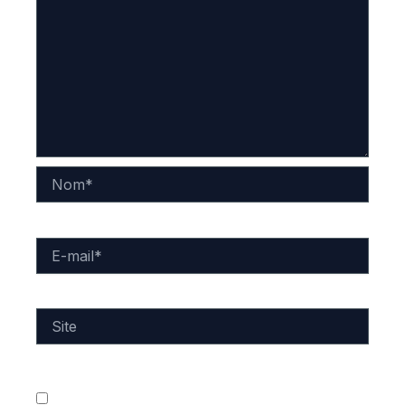
Nom*
E-
mail*
Site
Enregistrer mon nom, mon e-mail et mon site dans