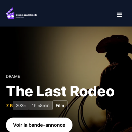
Aller
au
contenu
DRAME
The Last Rodeo
7.6
2025
1h 58min
Film
Voir la bande-annonce