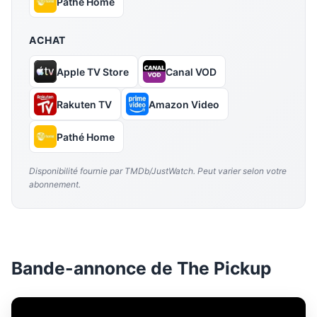
Pathé Home
ACHAT
Apple TV Store
Canal VOD
Rakuten TV
Amazon Video
Pathé Home
Disponibilité fournie par TMDb/JustWatch. Peut varier selon votre
abonnement.
Bande-annonce de The Pickup