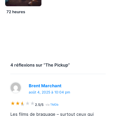
72 heures
4 réflexions sur “The Pickup”
Brent Marchant
août 4, 2025 à 10:04 pm
★
★
★
★
★
★
2.5/5
via
TMDb
Les films de braquage – surtout ceux qui