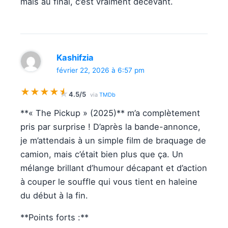
mais au final, c’est vraiment décevant.
Kashifzia
février 22, 2026 à 6:57 pm
★
★
★
★
★
★
4.5/5
via
TMDb
**« The Pickup » (2025)** m’a complètement
pris par surprise ! D’après la bande-annonce,
je m’attendais à un simple film de braquage de
camion, mais c’était bien plus que ça. Un
mélange brillant d’humour décapant et d’action
à couper le souffle qui vous tient en haleine
du début à la fin.
**Points forts :**