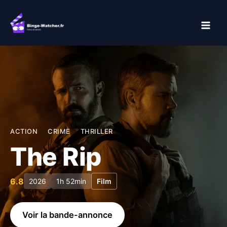
Aller
au
contenu
ACTION
CRIME
THRILLER
The Rip
6.8
2026
1h 52min
Film
Voir la bande-annonce