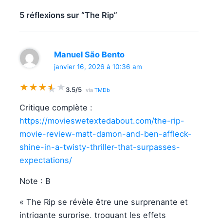
5 réflexions sur “The Rip”
Manuel São Bento
janvier 16, 2026 à 10:36 am
★
★
★
★
★
★
3.5/5
via
TMDb
Critique complète :
https://movieswetextedabout.com/the-rip-
movie-review-matt-damon-and-ben-affleck-
shine-in-a-twisty-thriller-that-surpasses-
expectations/
Note : B
« The Rip se révèle être une surprenante et
intrigante surprise, troquant les effets