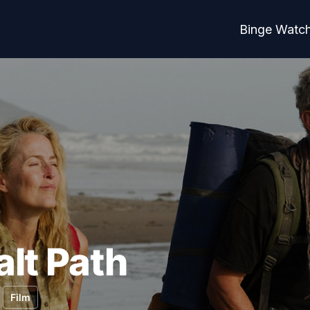
Binge Watc
alt Path
Film