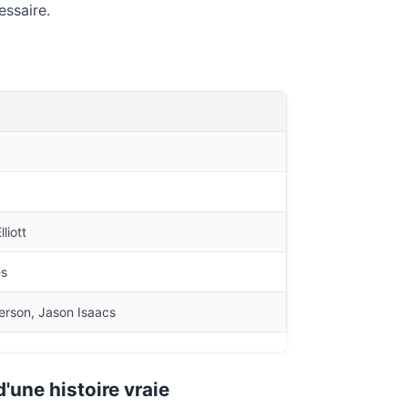
essaire.
liott
es
derson, Jason Isaacs
'une histoire vraie