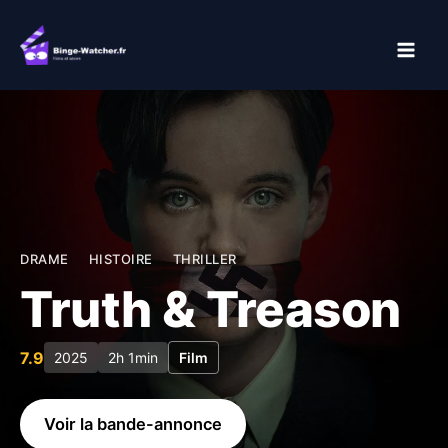
Aller
au
contenu
DRAME
HISTOIRE
THRILLER
Truth & Treason
7.9
2025
2h 1min
Film
Voir la bande-annonce