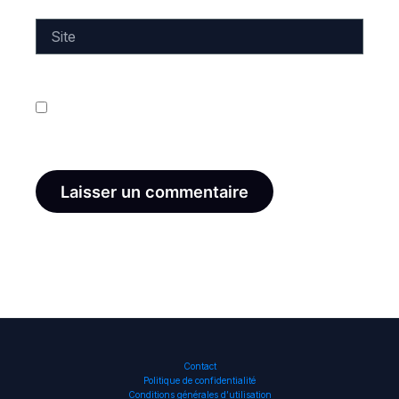
Site
Enregistrer mon nom, mon e-mail et mon site dans
le navigateur pour mon prochain commentaire.
Contact
Politique de confidentialité
Conditions générales d’utilisation