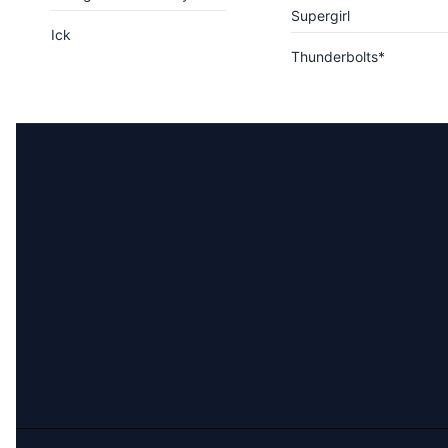
Supergirl
Ick
Thunderbolts*