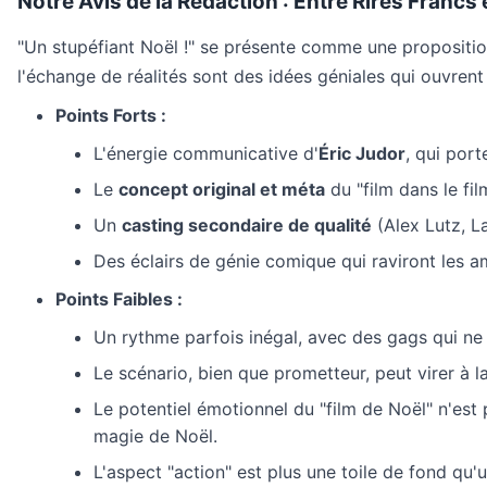
Notre Avis de la Rédaction : Entre Rires Francs 
"Un stupéfiant Noël !" se présente comme une propositio
l'échange de réalités sont des idées géniales qui ouvrent 
Points Forts :
L'énergie communicative d'
Éric Judor
, qui port
Le
concept original et méta
du "film dans le fi
Un
casting secondaire de qualité
(Alex Lutz, L
Des éclairs de génie comique qui raviront les 
Points Faibles :
Un rythme parfois inégal, avec des gags qui ne
Le scénario, bien que prometteur, peut virer à 
Le potentiel émotionnel du "film de Noël" n'est
magie de Noël.
L'aspect "action" est plus une toile de fond qu'u