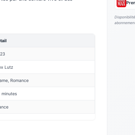
Pre
Disponibilit
abonnement
tail
23
ex Lutz
ame, Romance
 minutes
ance