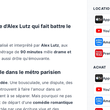
LOCATIO
App
 d'Alex Lutz qui fait battre le
You
Ama
éalisé et interprété par
Alex Lutz
, aux
métrage de
90 minutes
mêle
drame et
Pre
 aussi drôle qu'émouvante.
ACHAT
e dans le métro parisien
App
ndée
. Une bousculade, une dispute, des
retrouvent à faire l'amour dans un
You
tent à se séparer. Mais pourquoi ne pas
Ama
nt de départ d'une
comédie romantique
rtée par une écriture vive et des