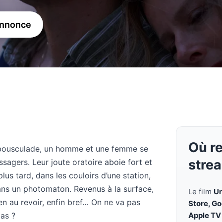
annonce
Où r
 bousculade, un homme et une femme se
stre
sagers. Leur joute oratoire aboie fort et
s tard, dans les couloirs d’une station,
ns un photomaton. Revenus à la surface,
Le film
Un
en au revoir, enfin bref… On ne va pas
Store, G
pas ?
Apple TV