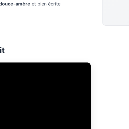
 douce-amère
et bien écrite
it