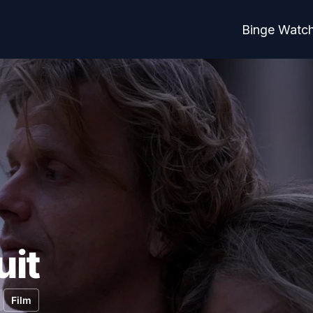
Binge Watc
uit
Film