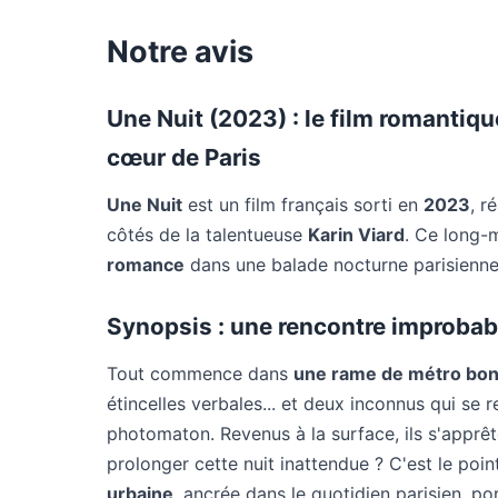
Notre avis
Une Nuit (2023) : le film romantique
cœur de Paris
Une Nuit
est un film français sorti en
2023
, r
côtés de la talentueuse
Karin Viard
. Ce long-
romance
dans une balade nocturne parisienne
Synopsis : une rencontre improbabl
Tout commence dans
une rame de métro bo
étincelles verbales... et deux inconnus qui se 
photomaton. Revenus à la surface, ils s'apprê
prolonger cette nuit inattendue ? C'est le poi
urbaine
, ancrée dans le quotidien parisien, po