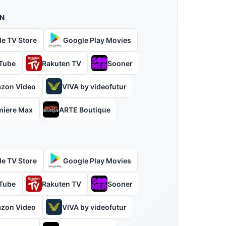
N
le TV Store
Google Play Movies
Tube
Rakuten TV
Sooner
zon Video
VIVA by videofutur
miere Max
ARTE Boutique
le TV Store
Google Play Movies
Tube
Rakuten TV
Sooner
zon Video
VIVA by videofutur