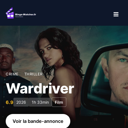
Aller
au
contenu
CRIME
THRILLER
Wardriver
6.9
2026
1h 33min
Film
Voir la bande-annonce