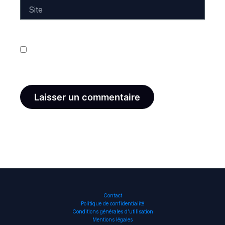
Site
Enregistrer mon nom, mon e-mail et mon site dans
le navigateur pour mon prochain commentaire.
Contact
Politique de confidentialité
Conditions générales d’utilisation
Mentions légales