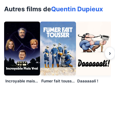
Autres films de
Quentin Dupieux
›
Incroyable mais vrai
Fumer fait tousser
Daaaaaalí !