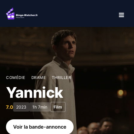
Aller
au
contenu
COMÉDIE
DRAME
THRILLER
Yannick
7.0
2023
1h 7min
Film
Voir la bande-annonce