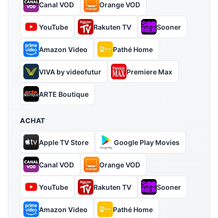
Canal VOD
Orange VOD
YouTube
Rakuten TV
Sooner
Amazon Video
Pathé Home
VIVA by videofutur
Premiere Max
ARTE Boutique
ACHAT
Apple TV Store
Google Play Movies
Canal VOD
Orange VOD
YouTube
Rakuten TV
Sooner
Amazon Video
Pathé Home