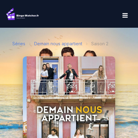
Aller
au
contenu
Séries
›
Demain nous appartient
›
Saison 2