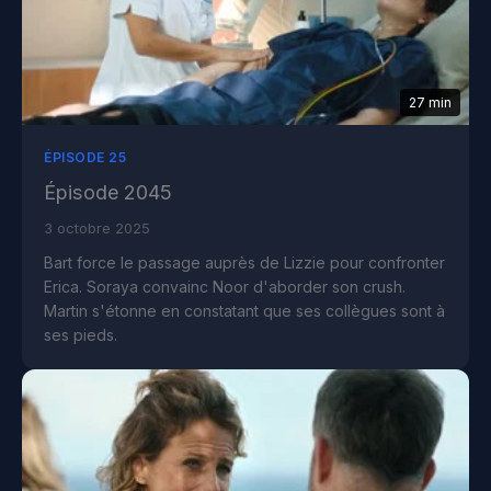
27 min
ÉPISODE 25
Épisode 2045
3 octobre 2025
Bart force le passage auprès de Lizzie pour confronter
Erica. Soraya convainc Noor d'aborder son crush.
Martin s'étonne en constatant que ses collègues sont à
ses pieds.