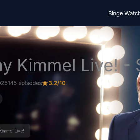
Binge Watc
y Kimmel Live! - 
025
145 épisodes
3.2/10
Kimmel Live!