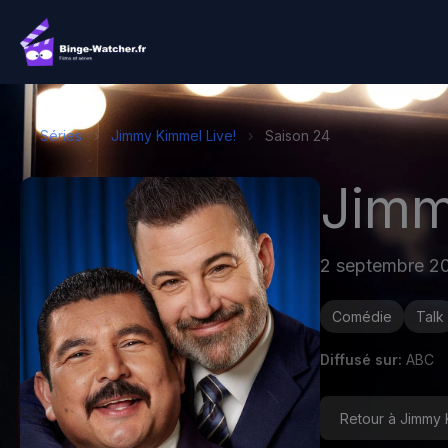
Aller
au
contenu
Séries
›
Jimmy Kimmel Live!
›
Saison 24
Jimm
2 septembre 2
Comédie
Talk
Diffusé sur:
ABC
Retour à Jimmy 