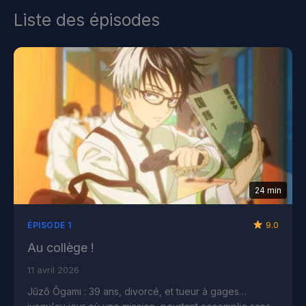
Liste des épisodes
24 min
9.0
ÉPISODE 1
Au collège !
11 avril 2026
Jûzô Ôgami : 39 ans, divorcé, et tueur à gages…