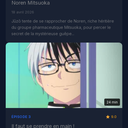
Noren Mitsuoka
18 avril 2026
Jūzō tente de se rapprocher de Noren, riche héritière
du groupe pharmaceutique Mitsuoka, pour percer le
secret de la mystérieuse guêpe...
24 min
9.0
ÉPISODE 3
Il faut se prendre en main !