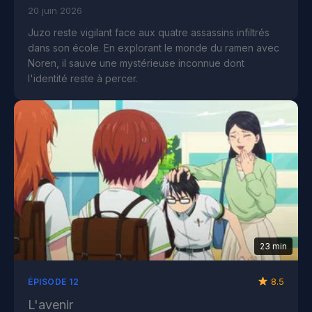
20 juin 2026
Juzo reste vigilant face aux quatre assassins infiltrés
dans son école. En explorant le monde du ramen avec
Noren, il sauve une mystérieuse inconnue dont
l'identité reste à percer.
23 min
8.5
ÉPISODE 12
L'avenir