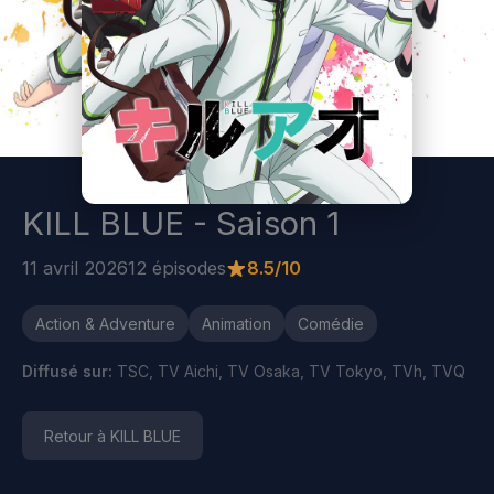
KILL BLUE - Saison 1
11 avril 2026
12 épisodes
8.5/10
Action & Adventure
Animation
Comédie
Diffusé sur:
TSC, TV Aichi, TV Osaka, TV Tokyo, TVh, TVQ
Retour à KILL BLUE