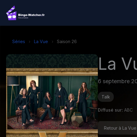
Aller
au
contenu
Séries
›
La Vue
›
Saison 26
La V
6 septembre 2
Talk
Diffusé sur:
ABC
Retour à La Vue