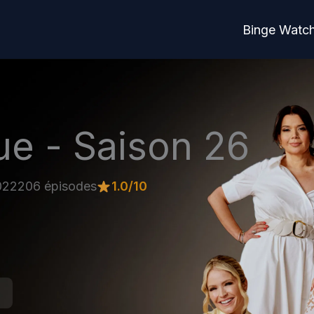
Binge Watc
ue - Saison 26
022
206 épisodes
1.0/10