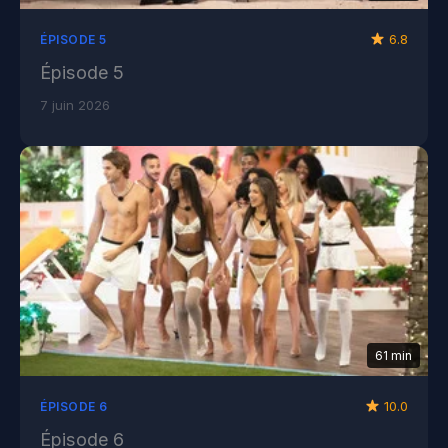
6.8
ÉPISODE 5
Épisode 5
7 juin 2026
61 min
10.0
ÉPISODE 6
Épisode 6