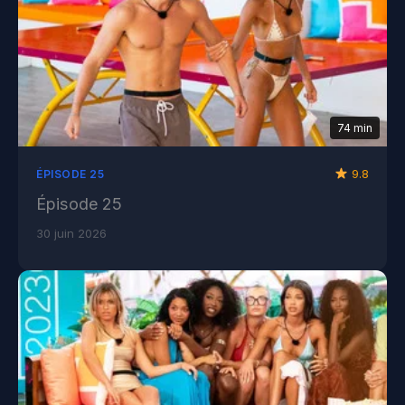
74 min
9.8
ÉPISODE 25
Épisode 25
30 juin 2026