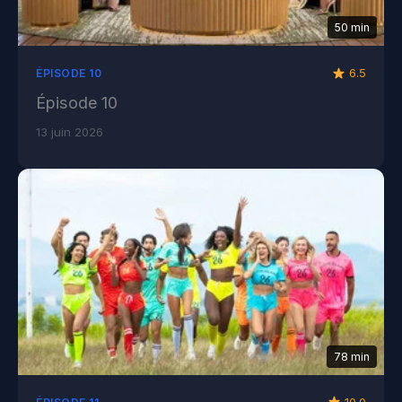
50 min
6.5
ÉPISODE 10
Épisode 10
13 juin 2026
78 min