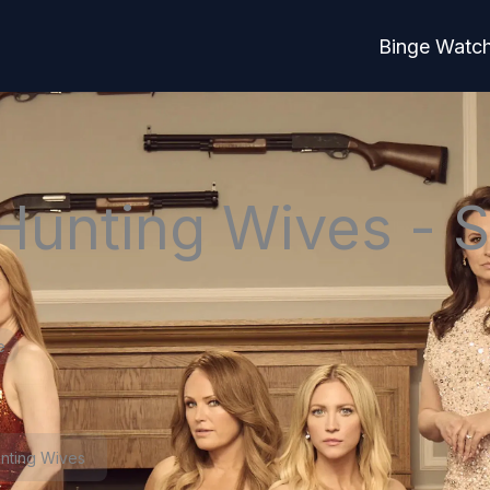
Binge Watc
Hunting Wives - S
e
nting Wives