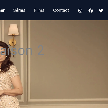
her
Séries
Films
Contact
aison 2