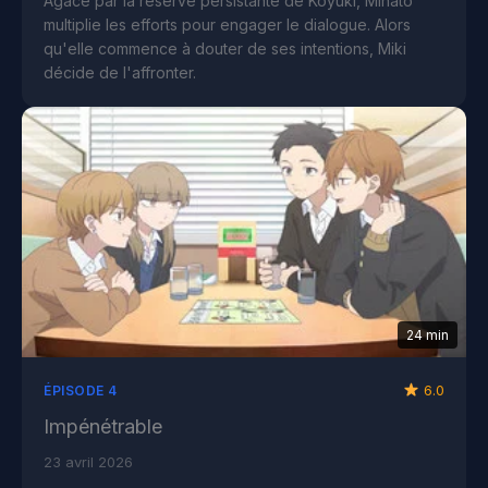
Agacé par la réserve persistante de Koyuki, Minato
multiplie les efforts pour engager le dialogue. Alors
qu'elle commence à douter de ses intentions, Miki
décide de l'affronter.
24 min
6.0
ÉPISODE 4
Impénétrable
23 avril 2026