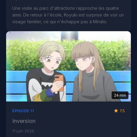
Une visite au parc d'attractions rapproche les quatre
amis. De retour à l'école, Koyuki est surprise de voir un
visage familier, ce qui n'échappe pas à Minato.
24 min
7.5
ÉPISODE 11
Inversion
11 juin 2026