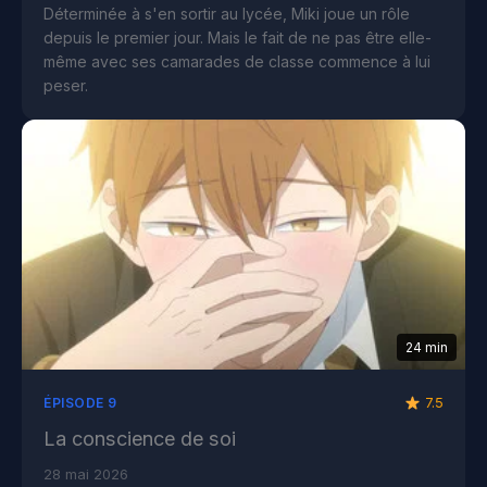
Déterminée à s'en sortir au lycée, Miki joue un rôle
depuis le premier jour. Mais le fait de ne pas être elle-
même avec ses camarades de classe commence à lui
peser.
24 min
7.5
ÉPISODE 9
La conscience de soi
28 mai 2026