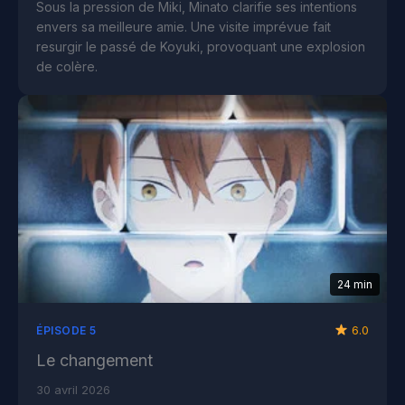
Sous la pression de Miki, Minato clarifie ses intentions
envers sa meilleure amie. Une visite imprévue fait
resurgir le passé de Koyuki, provoquant une explosion
de colère.
24 min
6.0
ÉPISODE 5
Le changement
30 avril 2026