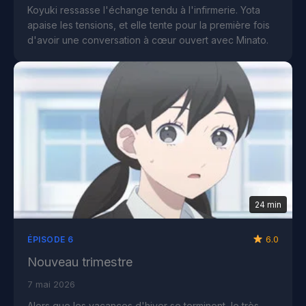
Koyuki ressasse l'échange tendu à l'infirmerie. Yota
apaise les tensions, et elle tente pour la première fois
d'avoir une conversation à cœur ouvert avec Minato.
24 min
6.0
ÉPISODE 6
Nouveau trimestre
7 mai 2026
Alors que les vacances d'hiver se terminent, le très