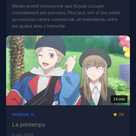
Minato prend conscience que Koyuki occupe
constamment ses pensées. Plus tard, lors d'une sortie
au nouveau centre commercial, un malentendu entre
les quatre amis s'intensifie.
24 min
7.0
ÉPISODE 10
Le printemps
4 juin 2026