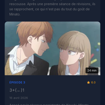
rescousse. Après une première séance de révisions, ils
se rapprochent, ce qui n'est pas du tout du goût de
Minato.
24 min
6.0
ÉPISODE 3
3+(←)1
16 avril 2026